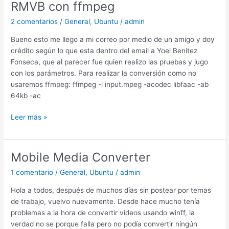
RMVB con ffmpeg
2 comentarios
/
General
,
Ubuntu
/
admin
Bueno esto me llego a mi correo por medio de un amigo y doy
crédito según lo que esta dentro del email a Yoel Benitez
Fonseca, que al parecer fue quien realizo las pruebas y jugo
con los parámetros. Para realizar la conversión como no
usaremos ffmpeg: ffmpeg -i input.mpeg -acodec libfaac -ab
64kb -ac
Crear
Leer más »
MP4
comprimidos
al
Mobile Media Converter
nivel
1 comentario
/
General
,
Ubuntu
/
admin
de
RMVB
Hola a todos, después de muchos días sin postear por temas
con
de trabajo, vuelvo nuevamente. Desde hace mucho tenía
ffmpeg
problemas a la hora de convertir videos usando winff, la
verdad no se porque falla pero no podía convertir ningún