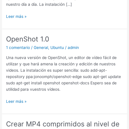
nuestro día a día. La instalación […]
Ailurus,
Leer más »
Instalando
aplicaciones
de
OpenShot 1.0
forma
1 comentario
/
General
,
Ubuntu
/
admin
sencilla
Una nueva versión de OpenShot, un editor de vídeo fácil de
utilizar y que hará amena la creación y edición de nuestros
videos. La instalación es super sencilla: sudo add-apt-
repository ppa:jonoomph/openshot-edge sudo apt-get update
sudo apt-get install openshot openshot-docs Espero sea de
utilidad para vuestros vídeos.
OpenShot
Leer más »
1.0
Crear MP4 comprimidos al nivel de