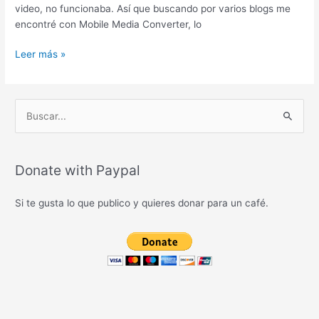
video, no funcionaba. Así que buscando por varios blogs me
encontré con Mobile Media Converter, lo
Mobile
Leer más »
Media
Converter
B
u
s
c
Donate with Paypal
a
Si te gusta lo que publico y quieres donar para un café.
r
p
o
r
: