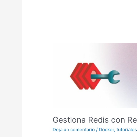
Docker
+
traefik
Gestiona Redis con 
Deja un comentario
/
Docker
,
tutoriale