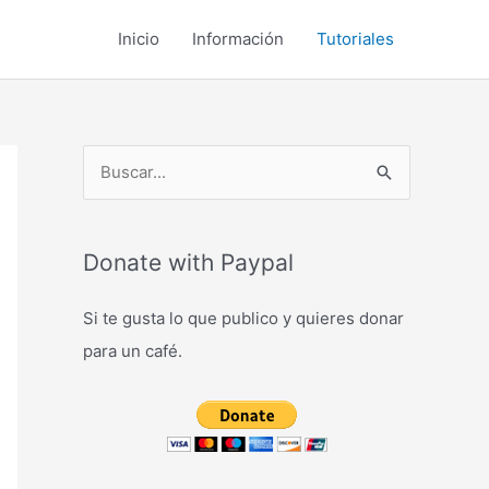
Inicio
Información
Tutoriales
B
u
s
c
Donate with Paypal
a
Si te gusta lo que publico y quieres donar
r
para un café.
p
o
r
: