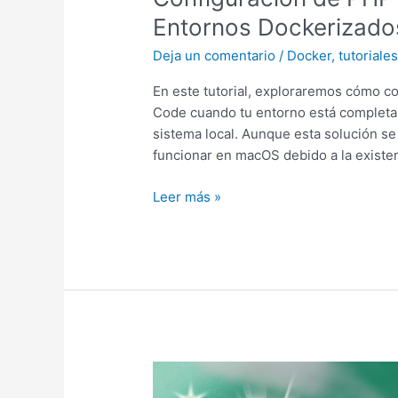
Entornos Dockerizados
Deja un comentario
/
Docker
,
tutoriale
En este tutorial, exploraremos cómo co
Code cuando tu entorno está completa
sistema local. Aunque esta solución se
funcionar en macOS debido a la existen
Configuración
Leer más »
de
PHP-
CS-
Fixer
en
VSCode
con
Entornos
Dockerizados