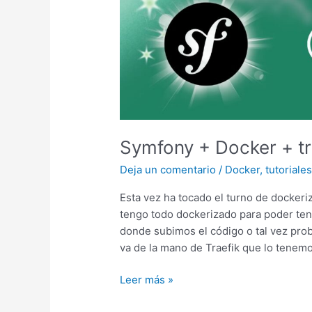
sin
PHP
Instalado
Symfony + Docker + tr
Deja un comentario
/
Docker
,
tutoriale
Esta vez ha tocado el turno de docker
tengo todo dockerizado para poder tene
donde subimos el código o tal vez prob
va de la mano de Traefik que lo tenemo
Symfony
Leer más »
+