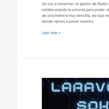
Os voy a comentar un gestor de Redis 
estaba usando la consola para poder v
de una manera muy sencilla, así que es
donde vamos a poner nuestro
Gestiona
Leer más »
Redis
con
Redis
Commander