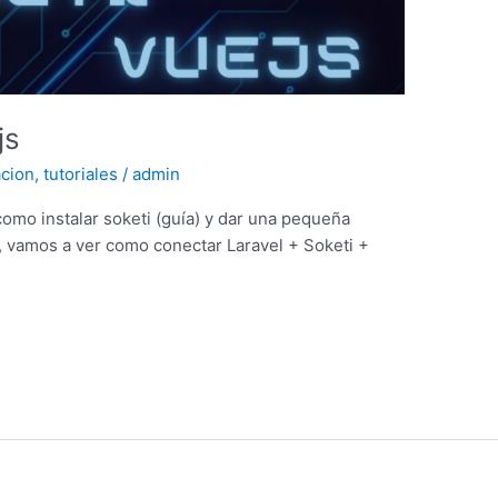
js
cion
,
tutoriales
/
admin
como instalar soketi (guía) y dar una pequeña
l, vamos a ver como conectar Laravel + Soketi +