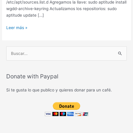
/etc/apt/sources.list.d Agregamos la llave: sudo aptitude install
wgdd-archive-keyring Actualizamos los repositorios: sudo
aptitude update […]
BlueFish
Leer más »
2.0
B
u
s
c
Donate with Paypal
a
Si te gusta lo que publico y quieres donar para un café.
r
p
o
r
: