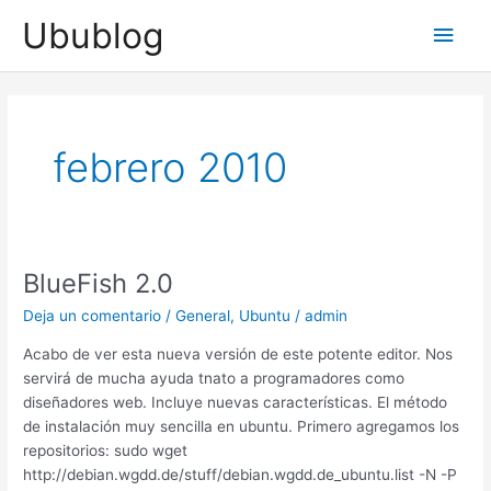
Ir
Ubublog
Men
al
contenido
princ
febrero 2010
BlueFish 2.0
Deja un comentario
/
General
,
Ubuntu
/
admin
Acabo de ver esta nueva versión de este potente editor. Nos
servirá de mucha ayuda tnato a programadores como
diseñadores web. Incluye nuevas características. El método
de instalación muy sencilla en ubuntu. Primero agregamos los
repositorios: sudo wget
http://debian.wgdd.de/stuff/debian.wgdd.de_ubuntu.list -N -P