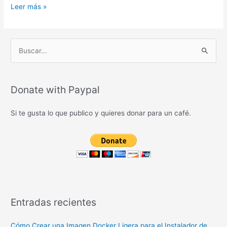
Instalar
Leer más »
y
configurar
microframework
B
slim
u
s
c
Donate with Paypal
a
Si te gusta lo que publico y quieres donar para un café.
r
p
o
r
:
Entradas recientes
Cómo Crear una Imagen Docker Ligera para el Instalador de