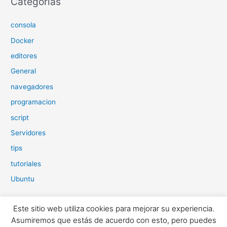
Categorías
consola
Docker
editores
General
navegadores
programacion
script
Servidores
tips
tutoriales
Ubuntu
Este sitio web utiliza cookies para mejorar su experiencia.
Copyright © 2026
Ubublog
| Desarrollado por
Astra Tema
Asumiremos que estás de acuerdo con esto, pero puedes