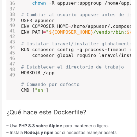
chown
 -R appuser:appgroup /home/appuse
# Cambiar al usuario appuser antes de ins
USER appuser

ENV COMPOSER_HOME
=
/home/appuser/.composer

ENV PATH
=
"
${COMPOSER_HOME}
/vendor/bin:
${P
# Instalar laravel/installer globalmente
RUN composer config -g process-timeout 60
    composer global require laravel/instal
# Establecer el directorio de trabajo
WORKDIR /app

# Comando por defecto
CMD 
[
"sh"
]
¿Qué hace este Dockerfile?
– Usa
PHP 8.3 sobre Alpine
para mantenerlo ligero.
– Instala
Node.js y npm
por si necesitas manejar assets