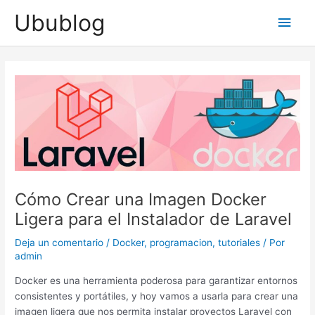
Ir
Ubublog
Men
al
contenido
princ
Cómo Crear una Imagen Docker
Ligera para el Instalador de Laravel
Deja un comentario
/
Docker
,
programacion
,
tutoriales
/ Por
admin
Docker es una herramienta poderosa para garantizar entornos
consistentes y portátiles, y hoy vamos a usarla para crear una
imagen ligera que nos permita instalar proyectos Laravel con