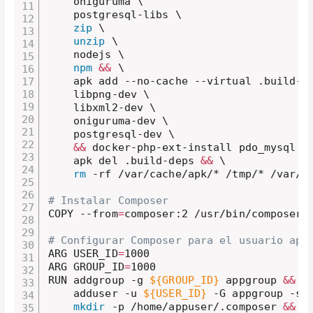
    oniguruma \ 

    postgresql-libs \ 

zip
 \

unzip
 \

    nodejs \

npm
&&
 \

    apk add --no-cache --virtual .build-de
    libpng-dev \ 

    libxml2-dev \

    oniguruma-dev \

    postgresql-dev \ 

&&
 docker-php-ext-install pdo_mysql p
    apk del .build-deps 
&&
 \

rm
 -rf /var/cache/apk/* /tmp/* /var/tm
# Instalar Composer
COPY --from
=
composer:2 /usr/bin/composer /
# Configurar Composer para el usuario app
ARG USER_ID
=
1000

ARG GROUP_ID
=
1000

RUN addgroup -g 
${GROUP_ID}
 appgroup 
&&
 \

    adduser -u 
${USER_ID}
 -G appgroup -s 
mkdir
 -p /home/appuser/.composer 
&&
 \
