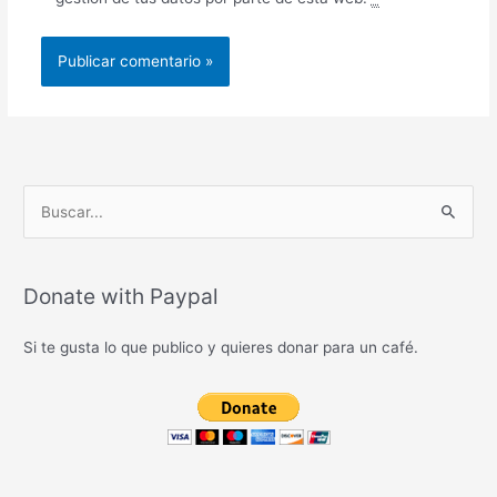
B
u
s
c
Donate with Paypal
a
Si te gusta lo que publico y quieres donar para un café.
r
p
o
r
: