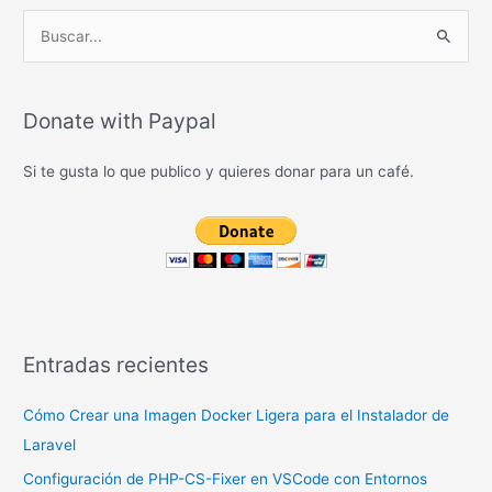
B
u
s
c
Donate with Paypal
a
Si te gusta lo que publico y quieres donar para un café.
r
p
o
r
:
Entradas recientes
Cómo Crear una Imagen Docker Ligera para el Instalador de
Laravel
Configuración de PHP-CS-Fixer en VSCode con Entornos